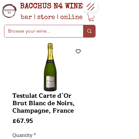
BACCHUS N4 WINE
bar
|
store
|
online
Testulat Carte d`Or
Brut Blanc de Noirs,
Champagne, France
Price
£67.95
Quantity
*